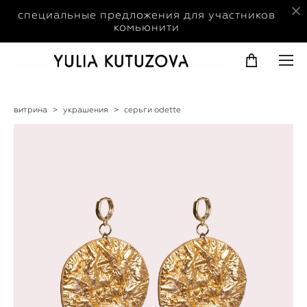
специальные предложения для участников
комьюнити
витрина
>
украшения
>
серьги odette