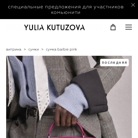
специальные предложения для участников
комьюнити
витрина
>
сумки
>
сумка barbie pink
последняя