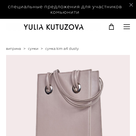
специальные предложения для участников
комьюнити
витрина
>
сумки
>
сумка kim a4 dusty