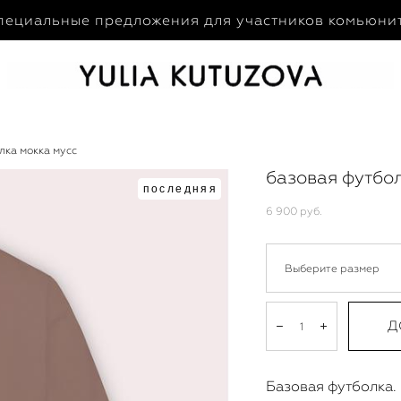
пециальные предложения для участников комьюни
лка мокка мусс
базовая футбол
последняя
6 900 pуб.
Выберите размер
Д
Базовая футболка.