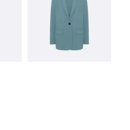
жакет Harper из премиальной
нежна
вискозы голубого цвета
29 000 pуб.