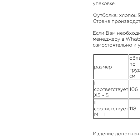
упаковке.
Футболка: хлопок 
Страна производст
Если Вам необход
менеджеру в Wha
самостоятельно и у
обх
по
размер
груд
см
I
соответствует
106
XS - S
II
соответствует
118
M - L
Изделие дополнен