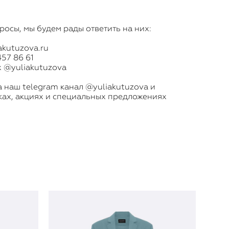
просы, мы будем рады ответить на них:
akutuzova.ru
457 86 61
х @yuliakutuzova
а наш telegram канал
@yuliakutuzova
и
ках, акциях и специальных предложениях