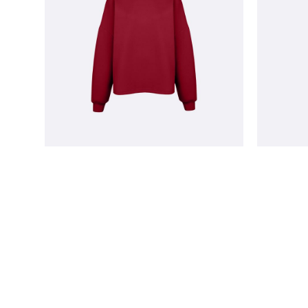
толстовка SYNERGY
брю
роскошный рубин
18 400 pуб.