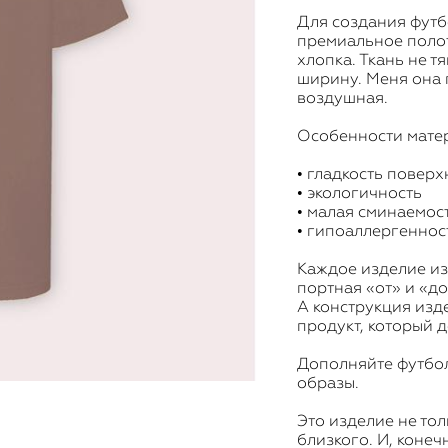
Для создания футб
премиальное полот
хлопка. Ткань не т
ширину. Меня она 
воздушная.
Особенности мате
• гладкость поверх
• экологичность
• малая сминаемос
• гипоаллергеннос
Каждое изделие и
портная «от» и «до
А конструкция изд
продукт, который 
Дополняйте футбол
образы.
Это изделие не тол
близкого. И, коне