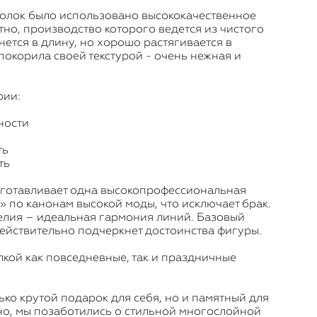
олок было использовано высококачественное
но, производство которого ведется из чистого
янется в длину, но хорошо растягивается в
покорила своей текстурой - очень нежная и
рии:
ности
ть
ть
зготавливает одна высокопрофессиональная
» по канонам высокой моды, что исключает брак.
елия – идеальная гармония линий. Базовый
действительно подчеркнет достоинства фигуры.
кой как повседневные, так и праздничные
ько крутой подарок для себя, но и памятный для
чно, мы позаботились о стильной многослойной