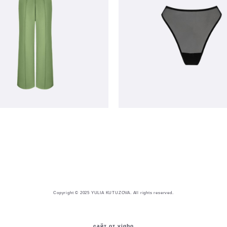
ки SYNERGY дерзкая
трусики Pamela ночь 
фисташка
4 900 pуб.
18 600 pуб.
Copyright © 2025 YULIA KUTUZOVA. All rights reserved.
сайт от vigbo