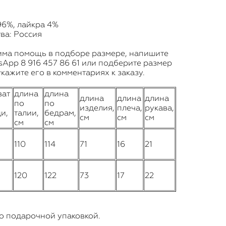
96%, лайкра 4%
ва: Россия
има помощь в подборе размере, напишите
tsApp
8 9
16 457 86 61
или подберите размер
кажите его в комментариях к заказу.
ват
длина
длина
длина
длина
длина
по
по
изделия,
плеча,
рукава,
и,
талии,
бедрам,
см
см
см
см
см
110
114
71
16
21
120
122
73
17
22
о подарочной упаковкой.