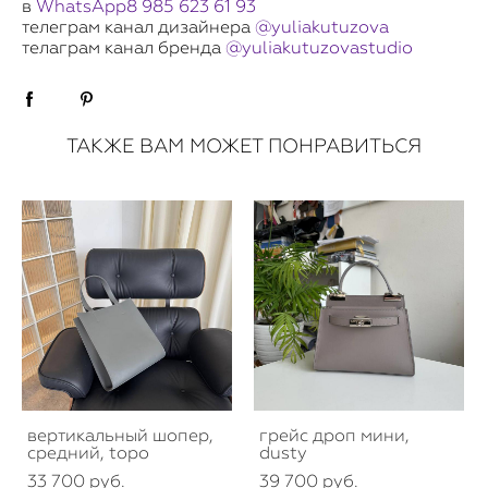
в
WhatsApp
8
985 623 61 93
телеграм канал дизайнера
@yuliakutuzova
телаграм канал бренда
@yuliakutuzovastudio
ТАКЖЕ ВАМ МОЖЕТ ПОНРАВИТЬСЯ
вертикальный шопер,
грейс дроп мини,
средний, topo
dusty
33 700 pуб.
39 700 pуб.