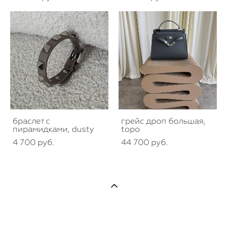
браслет с
грейс дроп большая,
пирамидками, dusty
topo
4 700 pуб.
44 700 pуб.