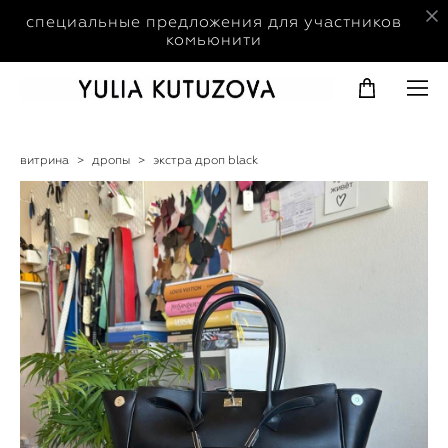
специальные предложения для участников
комьюнити
витрина
>
дропы
>
экстра дроп black