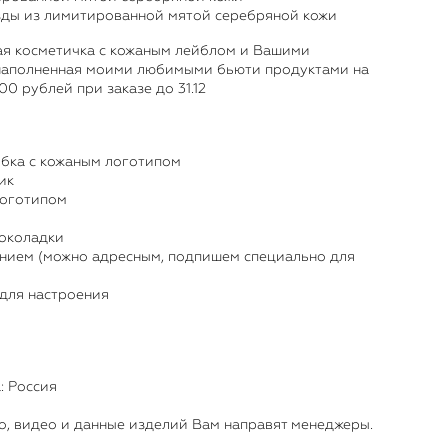
зды из лимитированной мятой серебряной кожи
ая косметичка с кожаным лейблом и Вашими
 наполненная моими любимыми бьюти продуктами на
0 рублей при заказе до 31.12
бка с кожаным логотипом
ик
логотипом
околадки
анием (можно адресным, подпишем специально для
 для настроения
: Россия
, видео и данные изделий Вам направят менеджеры.