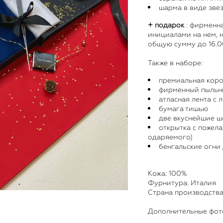
шарма в виде зве
​+
подарок
: фирменн
инициалами на нем,
общую сумму до 16.00
Также в наборе:
премиальная коро
фирменный пыльн
атласная лента с 
бумага тишью
две вкуснейшие ш
открытка с пожел
одаряемого)
бенгальские огни
Кожа: 100%
Фурнитура: Италия
Страна производства
Дополнительные фото