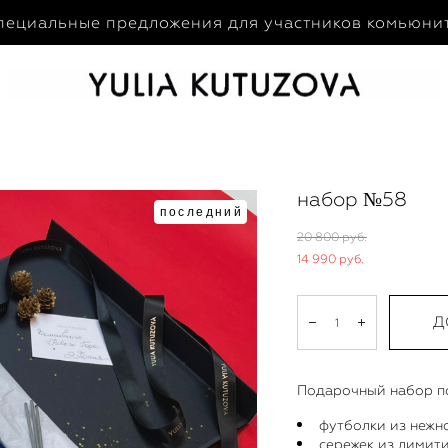
пециальные предложения для участников комьюни
набор №58
последний
20 800 pуб.
14 990 pуб.
Д
Подарочный набор по
футболки из нежно
сережек из лимит