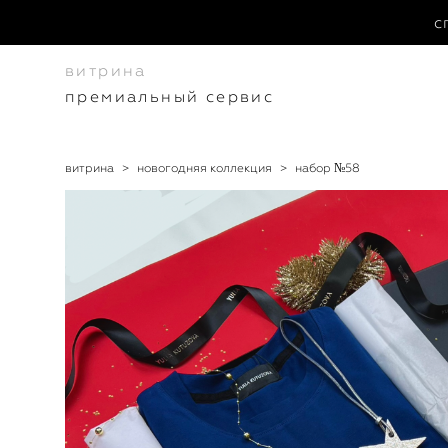
с
витрина
премиальный сервис
витрина
>
новогодняя коллекция
>
набор №58