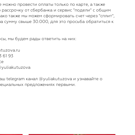
е можно провести оплаты только по карте, а также
 рассрочку от сбербанка и сервис "подели" с общим
ако также мы можем сформировать счет через "сплит",
на сумму свыше 30.000, для это просьба обратиться к
осы, мы будем рады ответить на них:
utuzova.ru
 61 93
ce
@yuliakutuzova
аш telegram канал @yuliakutuzova и узнавайте о
специальных предложениях первыми.