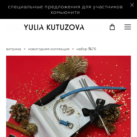
специальные предложения для участников
комьюнити
витрина
>
новогодняя коллекция
>
набор №76