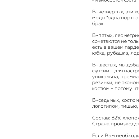
В-четвертых, эти 
моды “одна портная
брак.
В-пятых, геометри
сочетаются не толь
есть в вашем гарде
юбка, рубашка, лод
В-шестых, мы доба
фуксии - для настр
уникальна, премиа
резинки, не эконом
костюм - потому чт
В-седьмых, костюм
логотипом, тишью,
Состав: 82% хлопо
Страна производст
Если Вам необход