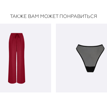
ТАКЖЕ ВАМ МОЖЕТ ПОНРАВИТЬСЯ
и SYNERGY роскошный
трусики Pamela ночь 
рубин
4 900 pуб.
18 600 pуб.