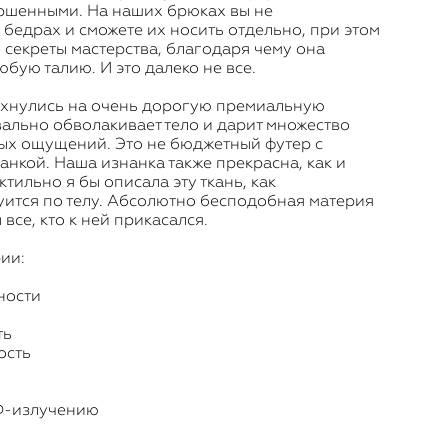
ршенными. На наших брюках вы не
а бедрах и сможете их носить отдельно, при этом
ь секреты мастерства, благодаря чему она
юбую талию. И это далеко не все.
ахнулись на очень дорогую премиальную
вально обволакивает тело и дарит множество
ых ощущений. Это не бюджетный футер с
анкой. Наша изнанка также прекрасна, как и
ктильно я бы описала эту ткань, как
руится по телу. Абсолютно бесподобная материя
 все, кто к ней прикасался.
ии:
ности
ть
ость
УФ-излучению