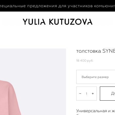
пециальные предложения для участников комьюни
толстовка SYN
18 400 pуб.
Выберите размер
Д
Универсальная и ж