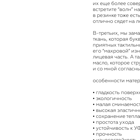
их еще более сове
встретите “волн” н
в резинке тоже ест
отлично сядет на л
В-третьих, мы зам
ткань, которая бук
приятных тактильн
его “махровой” изн
лицевая часть. А та
масло, которое ст
и со мной согласны
особенности матер
• гладкость поверх
• экологичность
• малая сминаемос
• высокая эластичн
• сохранение тепла
• простота ухода
• устойчивость к 
• прочность
• износостойкость