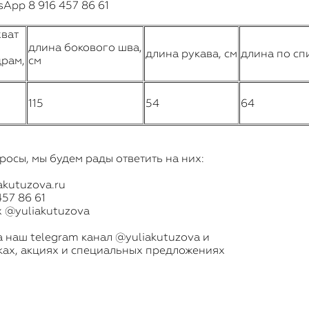
App 8 916 457 86 61
ват
длина бокового шва,
длина рукава, см
длина по спи
рам,
см
115
54
64
просы, мы будем рады ответить на них:
akutuzova.ru
57 86 61
х @yuliakutuzova
а наш telegram канал
@yuliakutuzova
и
ках, акциях и специальных предложениях