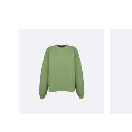
толстовка SYNERGY дерзкая
брюк
фисташка
18 400 pуб.