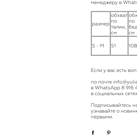
менеджеру в Whats
обхват
обх
по
по
размер
талии,
бед
см
см
S - М
51
108
Если у вас есть во
по почте info@yuli
в WhatsApp 8 916 4
в социальных сетя
​Подписывайтесь н
узнавайте о новин
первыми.