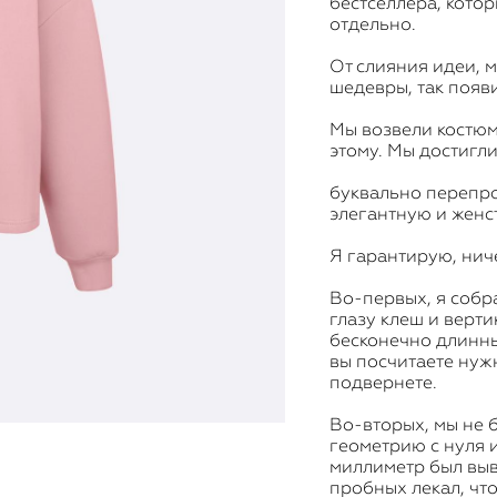
бестселлера, котор
отдельно.
От слияния идеи, 
шедевры, так появи
Мы возвели костюм
этому. Мы достигл
буквально перепро
элегантную и женс
Я гарантирую, нич
Во-первых, я собр
глазу клеш и верт
бесконечно длинных
вы посчитаете нуж
подвернете.
Во-вторых, мы не 
геометрию с нуля 
миллиметр был выв
пробных лекал, чт