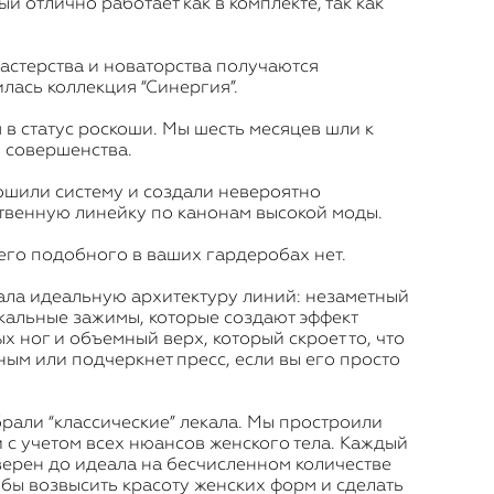
ый отлично работает как в комплекте, так как
мастерства и новаторства получаются
лась коллекция “Синергия”.
 в статус роскоши. Мы шесть месяцев шли к
и совершенства.
шили систему и создали невероятно
твенную линейку по канонам высокой моды.
его подобного в ваших гардеробах нет.
ала идеальную архитектуру линий: незаметный
икальные зажимы, которые создают эффект
 ног и объемный верх, который скроет то, что
ным или подчеркнет пресс, если вы его просто
брали “классические” лекала. Мы простроили
и с учетом всех нюансов женского тела. Каждый
ерен до идеала на бесчисленном количестве
обы возвысить красоту женских форм и сделать