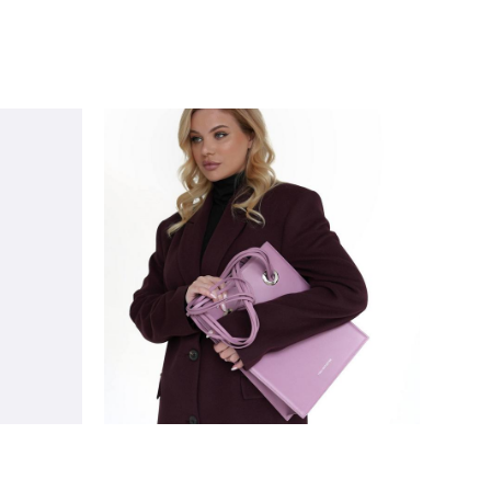
пальто Tilia из кашемира и
нежна
премиальной шерсти винного
цвета
90 000 pуб.