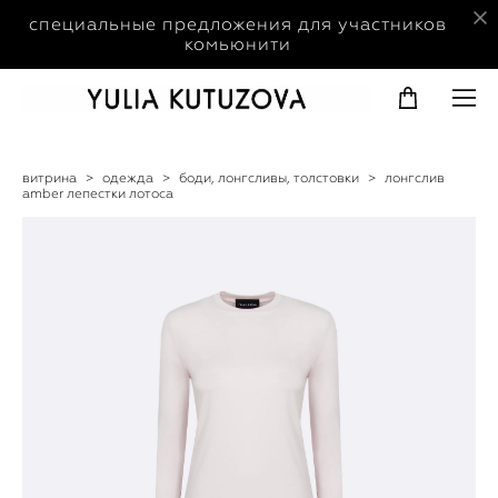
специальные предложения для участников
комьюнити
витрина
>
одежда
>
боди, лонгсливы, толстовки
>
лонгслив
amber лепестки лотоса